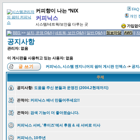
FAQ
커피향이 나는 *NIX
개인 
커피닉스
시스템/네트웍/보안을 다루는 곳
가입없이
BBS
>>
설치, 운영 Q&A
|
네트웍, 보안 Q&A
|
일반 Q&A
||
정보마당
|
AWS
||
자
공지사항
관리자: 없음
이 게시판을 사용하고 있는 사용자: 없음
커피닉스, 시스템 엔지니어의 쉼터 게시판 인덱스
->
공지
주제
공지사항:
도움을 주신 분들과 운영진 (2004.2현재까지)
끈적이:
커피닉스 배너 만들어주세요!!
끈적이:
검색 기능이 더 좋아졌습니다.
커피닉스 서버, '후이즈'에서 후원 & 새 서버로 이사
커피닉스, 10주년