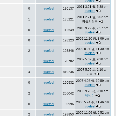
truefeel
2011.3.21 월, 5:38 pm
0
truefeel
130137
truefeel
2011.2.21 월, 8:02 pm
1
truefeel
135221
양들의침묵
2010.9.29 수, 7:57 pm
0
truefeel
112549
truefeel
2009.11.20 금, 3:06 pm
0
truefeel
128223
truefeel
2009.8.07 금, 11:30 am
2
truefeel
193846
truefeel
2009.5.09 토, 9:20 pm
1
truefeel
120782
truefeel
2007.5.05 토, 1:10 am
4
truefeel
819236
미르.
2007.4.08 일, 10:59 pm
0
truefeel
160532
truefeel
2006.9.28 목, 9:10 am
2
truefeel
256042
범냉이
2006.5.24 수, 11:46 pm
0
truefeel
139996
truefeel
2005.11.06 일, 5:52 pm
2
truefeel
198853