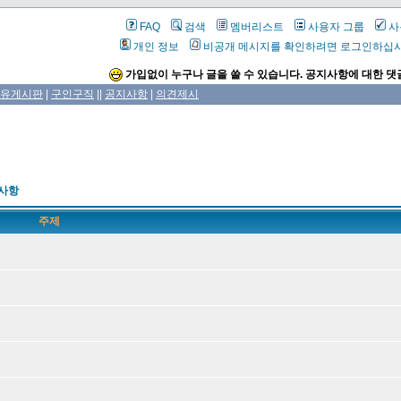
FAQ
검색
멤버리스트
사용자 그룹
사
개인 정보
비공개 메시지를 확인하려면 로그인하십
가입없이 누구나 글을 쓸 수 있습니다. 공지사항에 대한 댓
유게시판
|
구인구직
||
공지사항
|
의견제시
사항
주제