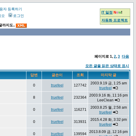
용자 등록하기
IT 일정
N
e
w
!
시오
로그인
자동화 프로젝트
글까지도..
페이지로
1
,
2
,
3
다음
모든 글을 읽은 상태로 표시
답변
글쓴이
조회
마지막 글
2003.9.19 금, 1:25 am
0
truefeel
127742
truefeel
2003.9.16 화, 11:16 pm
8
truefeel
232364
LeeClean
2003.8.25 월, 2:58 am
0
truefeel
116271
truefeel
2015.4.28 화, 3:32 pm
0
truefeel
313931
truefeel
2013.8.09 금, 12:16 pm
0
truefeel
139594