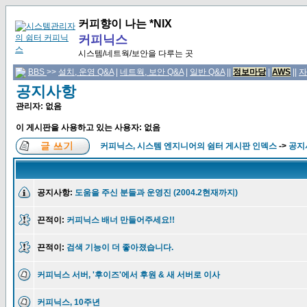
커피향이 나는 *NIX
커피닉스
시스템/네트웍/보안을 다루는 곳
BBS
>>
설치, 운영 Q&A
|
네트웍, 보안 Q&A
|
일반 Q&A
||
정보마당
|
AWS
||
자
공지사항
관리자: 없음
이 게시판을 사용하고 있는 사용자: 없음
커피닉스, 시스템 엔지니어의 쉼터 게시판 인덱스
->
공지
공지사항:
도움을 주신 분들과 운영진 (2004.2현재까지)
끈적이:
커피닉스 배너 만들어주세요!!
끈적이:
검색 기능이 더 좋아졌습니다.
커피닉스 서버, '후이즈'에서 후원 & 새 서버로 이사
커피닉스, 10주년