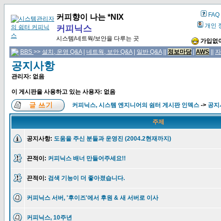
FAQ
커피향이 나는 *NIX
개인 
커피닉스
시스템/네트웍/보안을 다루는 곳
가입없이
BBS
>>
설치, 운영 Q&A
|
네트웍, 보안 Q&A
|
일반 Q&A
||
정보마당
|
AWS
||
자
공지사항
관리자: 없음
이 게시판을 사용하고 있는 사용자: 없음
커피닉스, 시스템 엔지니어의 쉼터 게시판 인덱스
->
공지
주제
공지사항:
도움을 주신 분들과 운영진 (2004.2현재까지)
끈적이:
커피닉스 배너 만들어주세요!!
끈적이:
검색 기능이 더 좋아졌습니다.
커피닉스 서버, '후이즈'에서 후원 & 새 서버로 이사
커피닉스, 10주년