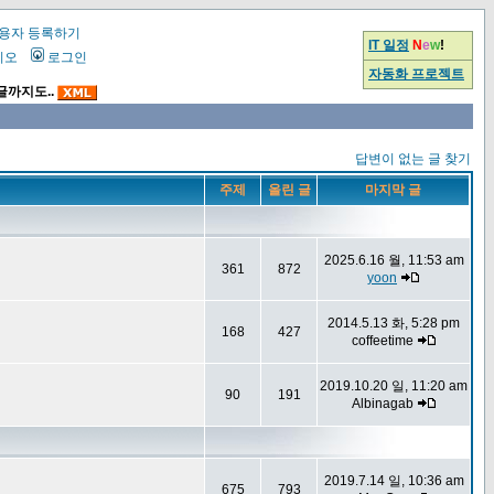
용자 등록하기
IT 일정
N
e
w
!
시오
로그인
자동화 프로젝트
글까지도..
답변이 없는 글 찾기
주제
올린 글
마지막 글
2025.6.16 월, 11:53 am
361
872
yoon
2014.5.13 화, 5:28 pm
168
427
coffeetime
2019.10.20 일, 11:20 am
90
191
Albinagab
2019.7.14 일, 10:36 am
675
793