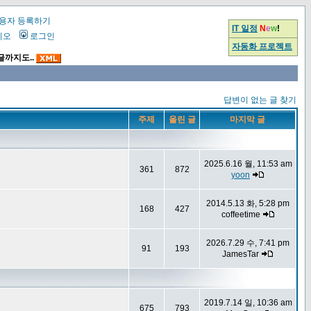
용자 등록하기
IT 일정
N
e
w
!
시오
로그인
자동화 프로젝트
글까지도..
답변이 없는 글 찾기
주제
올린 글
마지막 글
2025.6.16 월, 11:53 am
361
872
yoon
2014.5.13 화, 5:28 pm
168
427
coffeetime
2026.7.29 수, 7:41 pm
91
193
JamesTar
2019.7.14 일, 10:36 am
675
793