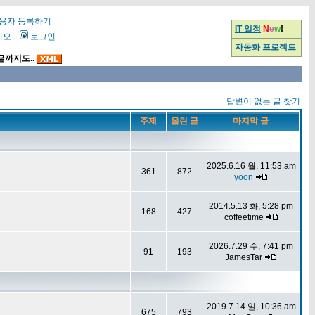
용자 등록하기
IT 일정
N
e
w
!
시오
로그인
자동화 프로젝트
글까지도..
답변이 없는 글 찾기
주제
올린 글
마지막 글
2025.6.16 월, 11:53 am
361
872
yoon
2014.5.13 화, 5:28 pm
168
427
coffeetime
2026.7.29 수, 7:41 pm
91
193
JamesTar
2019.7.14 일, 10:36 am
675
793