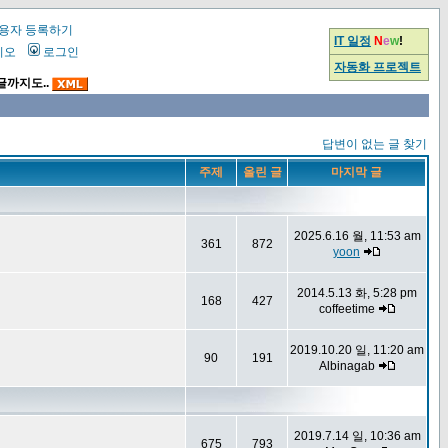
용자 등록하기
IT 일정
N
e
w
!
시오
로그인
자동화 프로젝트
글까지도..
답변이 없는 글 찾기
주제
올린 글
마지막 글
2025.6.16 월, 11:53 am
361
872
yoon
2014.5.13 화, 5:28 pm
168
427
coffeetime
2019.10.20 일, 11:20 am
90
191
Albinagab
2019.7.14 일, 10:36 am
675
793