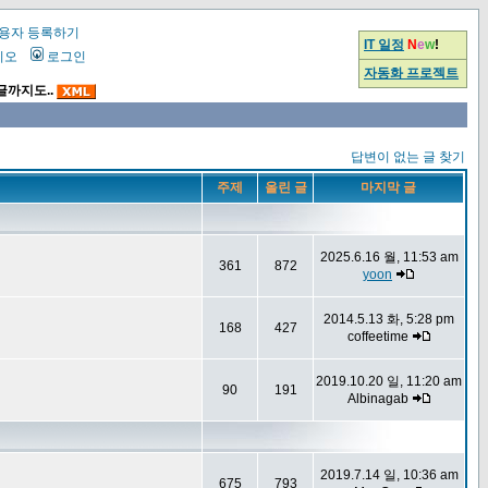
용자 등록하기
IT 일정
N
e
w
!
시오
로그인
자동화 프로젝트
글까지도..
답변이 없는 글 찾기
주제
올린 글
마지막 글
2025.6.16 월, 11:53 am
361
872
yoon
2014.5.13 화, 5:28 pm
168
427
coffeetime
2019.10.20 일, 11:20 am
90
191
Albinagab
2019.7.14 일, 10:36 am
675
793