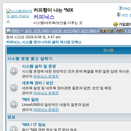
FAQ
커피향이 나는 *NIX
개인 
커피닉스
시스템/네트웍/보안을 다루는 곳
가입없이
BBS
>>
설치, 운영 Q&A
|
네트웍, 보안 Q&A
|
일반 Q&A
||
정보마당
|
AWS
||
자
현재 시간은 2026.8.08 토, 4:47 am
커피닉스, 시스템 엔지니어의 쉼터 게시판 인덱스
게시판
시스템 운영 묻고 답하기
시스템 설치 및 운영
시스템 운영에 대한 전반적인 것과 문제 해결을 위한 질문 답변 게시판
관리자
커피닉스 운영진
네트웍 관리 / 보안
네트웍 설정 및 네트웍 장비관련 질문과 답변, 보안 및 해킹
관리자
커피닉스 운영진
*NIX 일반
Linux/UNIX의 일반적인 내용의 질문과 답변
관리자
커피닉스 운영진
정보
*NIX / IT 정보
최신 *NIX 관련 정보 및 IT 분야 정보