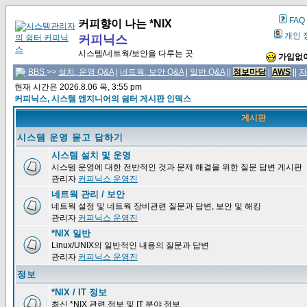
FAQ
커피향이 나는 *NIX
개인 
커피닉스
시스템/네트웍/보안을 다루는 곳
가입없이
BBS
>>
설치, 운영 Q&A
|
네트웍, 보안 Q&A
|
일반 Q&A
||
정보마당
|
AWS
||
자
현재 시간은 2026.8.06 목, 3:55 pm
커피닉스, 시스템 엔지니어의 쉼터 게시판 인덱스
게시판
시스템 운영 묻고 답하기
시스템 설치 및 운영
시스템 운영에 대한 전반적인 것과 문제 해결을 위한 질문 답변 게시판
관리자
커피닉스 운영진
네트웍 관리 / 보안
네트웍 설정 및 네트웍 장비관련 질문과 답변, 보안 및 해킹
관리자
커피닉스 운영진
*NIX 일반
Linux/UNIX의 일반적인 내용의 질문과 답변
관리자
커피닉스 운영진
정보
*NIX / IT 정보
최신 *NIX 관련 정보 및 IT 분야 정보