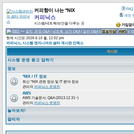
FAQ
커피향이 나는 *NIX
개인 
커피닉스
시스템/네트웍/보안을 다루는 곳
가입없이
BBS
>>
설치, 운영 Q&A
|
네트웍, 보안 Q&A
|
일반 Q&A
||
정보마당
|
AWS
||
자
현재 시간은 2026.8.10 월, 12:02 pm
커피닉스, 시스템 엔지니어의 쉼터 게시판 인덱스
게시판
시스템 운영 묻고 답하기
정보
*NIX / IT 정보
최신 *NIX 관련 정보 및 IT 분야 정보
관리자
커피닉스 운영진
AWS
AWS 기술문서, Q&A (2013.12.31~)
관리자
커피닉스 운영진
놀아보자!
알리자