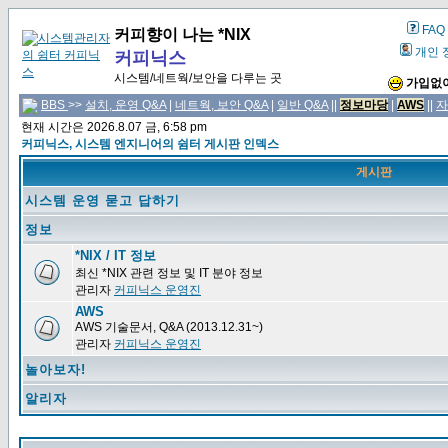
FAQ
커피향이 나는 *NIX
개인 
커피닉스
시스템/네트웍/보안을 다루는 곳
가입없이
BBS
>>
설치, 운영 Q&A
|
네트웍, 보안 Q&A
|
일반 Q&A
||
정보마당
|
AWS
||
자
현재 시간은 2026.8.07 금, 6:58 pm
커피닉스, 시스템 엔지니어의 쉼터 게시판 인덱스
게시판
시스템 운영 묻고 답하기
정보
*NIX / IT 정보
최신 *NIX 관련 정보 및 IT 분야 정보
관리자
커피닉스 운영진
AWS
AWS 기술문서, Q&A (2013.12.31~)
관리자
커피닉스 운영진
놀아보자!
알리자