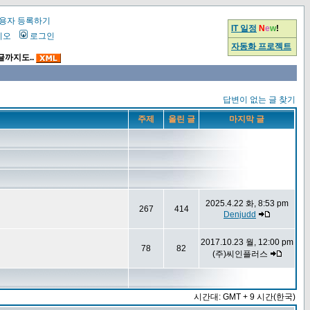
용자 등록하기
IT 일정
N
e
w
!
시오
로그인
자동화 프로젝트
글까지도..
답변이 없는 글 찾기
주제
올린 글
마지막 글
2025.4.22 화, 8:53 pm
267
414
Denjudd
2017.10.23 월, 12:00 pm
78
82
(주)씨인플러스
시간대: GMT + 9 시간(한국)