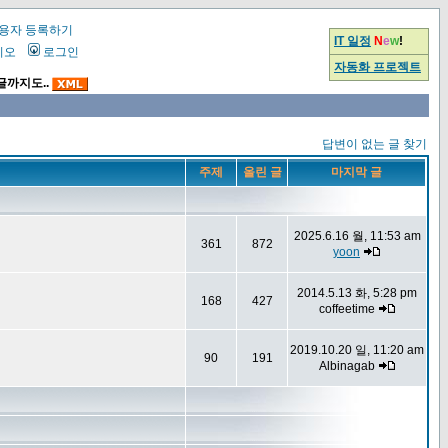
용자 등록하기
IT 일정
N
e
w
!
시오
로그인
자동화 프로젝트
글까지도..
답변이 없는 글 찾기
주제
올린 글
마지막 글
2025.6.16 월, 11:53 am
361
872
yoon
2014.5.13 화, 5:28 pm
168
427
coffeetime
2019.10.20 일, 11:20 am
90
191
Albinagab