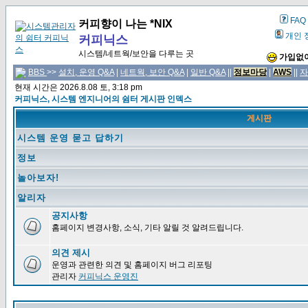
FAQ
커피향이 나는 *NIX
개인 
커피닉스
시스템/네트웍/보안을 다루는 곳
가입없이
BBS
>>
설치, 운영 Q&A
|
네트웍, 보안 Q&A
|
일반 Q&A
||
정보마당
|
AWS
||
자
현재 시간은 2026.8.08 토, 3:18 pm
커피닉스, 시스템 엔지니어의 쉼터 게시판 인덱스
게시판
시스템 운영 묻고 답하기
정보
놀아보자!
알리자
공지사항
홈페이지 변경사항, 소식, 기타 알릴 것 알려드립니다.
의견 제시
운영과 관련한 의견 및 홈페이지 버그 리포팅
관리자
커피닉스 운영진